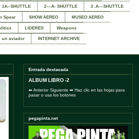
1A--SHUTTLE
2---A- SHUTTLE
3 .A---SHUTTLE
n Spear
SHOW AEREO
MUSEO AEREO
litics
LIDERES
Weapons
un aviador
INTERNET ARCHIVE
Entrada destacada
ALBUM LIBRO -2
⬅ Anterior Siguiente ➡ Haz clic en las hojas para
pasar o usa los botones
pegapinta.net