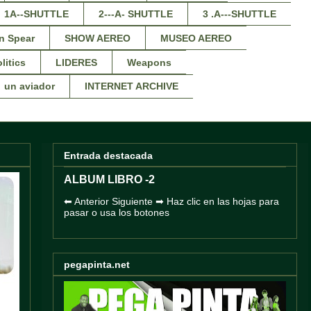
1A--SHUTTLE
2---A- SHUTTLE
3 .A---SHUTTLE
n Spear
SHOW AEREO
MUSEO AEREO
litics
LIDERES
Weapons
un aviador
INTERNET ARCHIVE
Entrada destacada
ALBUM LIBRO -2
⬅ Anterior Siguiente ➡ Haz clic en las hojas para
pasar o usa los botones
pegapinta.net