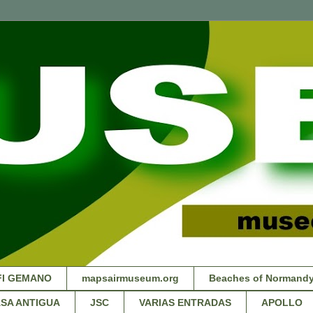
FI GEMANO
mapsairmuseum.org
Beaches of Normandy
SA ANTIGUA
JSC
VARIAS ENTRADAS
APOLLO