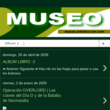
▼
domingo, 26 de abril de 2026
›
ALBUM LIBRO -2
⬅ Anterior Siguiente ➡ Haz clic en las hojas para pasar o usa
los botones
viernes, 2 de enero de 2026
Operación OVERLORD | Las
›
claves del Día D y de la Batalla
de Normandía