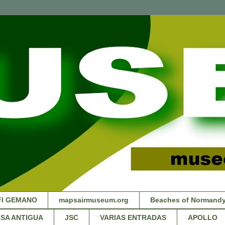
FI GEMANO
mapsairmuseum.org
Beaches of Normandy
SA ANTIGUA
JSC
VARIAS ENTRADAS
APOLLO