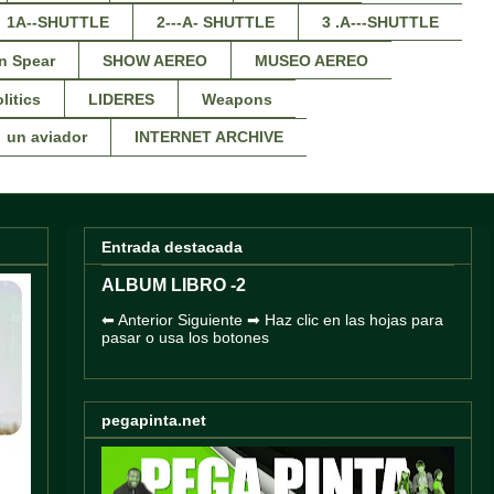
1A--SHUTTLE
2---A- SHUTTLE
3 .A---SHUTTLE
n Spear
SHOW AEREO
MUSEO AEREO
litics
LIDERES
Weapons
un aviador
INTERNET ARCHIVE
Entrada destacada
ALBUM LIBRO -2
⬅ Anterior Siguiente ➡ Haz clic en las hojas para
pasar o usa los botones
pegapinta.net