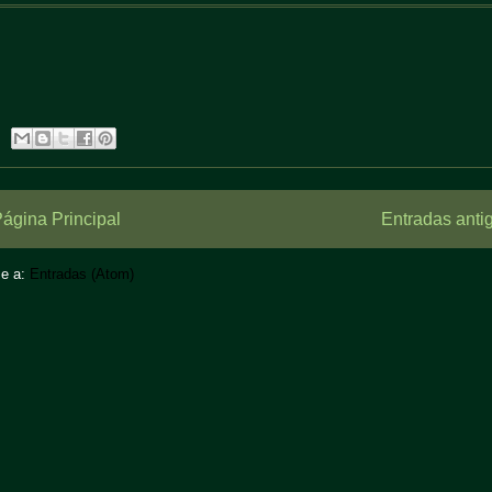
ágina Principal
Entradas anti
se a:
Entradas (Atom)