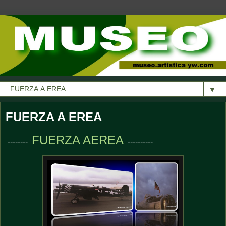
▼
FUERZA A EREA
FUERZA AEREA
--------
----------