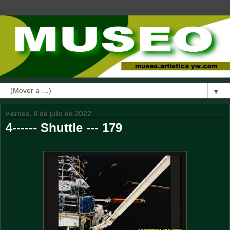
▼
viernes, 8 de julio de 2022
4------ Shuttle --- 179