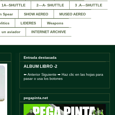
1A--SHUTTLE
2---A- SHUTTLE
3 .A---SHUTTLE
n Spear
SHOW AEREO
MUSEO AEREO
litics
LIDERES
Weapons
un aviador
INTERNET ARCHIVE
Entrada destacada
ALBUM LIBRO -2
⬅ Anterior Siguiente ➡ Haz clic en las hojas para
pasar o usa los botones
pegapinta.net