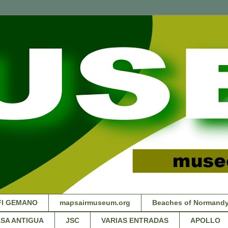
FI GEMANO
mapsairmuseum.org
Beaches of Normandy
SA ANTIGUA
JSC
VARIAS ENTRADAS
APOLLO