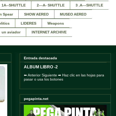
1A--SHUTTLE
2---A- SHUTTLE
3 .A---SHUTTLE
n Spear
SHOW AEREO
MUSEO AEREO
litics
LIDERES
Weapons
un aviador
INTERNET ARCHIVE
Entrada destacada
ALBUM LIBRO -2
⬅ Anterior Siguiente ➡ Haz clic en las hojas para
pasar o usa los botones
pegapinta.net