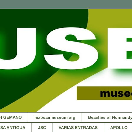
FI GEMANO
mapsairmuseum.org
Beaches of Normandy
SA ANTIGUA
JSC
VARIAS ENTRADAS
APOLLO