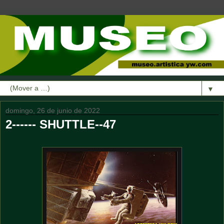
▼
domingo, 26 de junio de 2022
2------ SHUTTLE--47