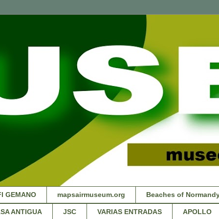
FI GEMANO
mapsairmuseum.org
Beaches of Normandy
SA ANTIGUA
JSC
VARIAS ENTRADAS
APOLLO