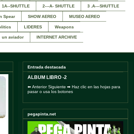
1A--SHUTTLE
2---A- SHUTTLE
3 .A---SHUTTLE
n Spear
SHOW AEREO
MUSEO AEREO
litics
LIDERES
Weapons
un aviador
INTERNET ARCHIVE
Entrada destacada
ALBUM LIBRO -2
⬅ Anterior Siguiente ➡ Haz clic en las hojas para
pasar o usa los botones
pegapinta.net